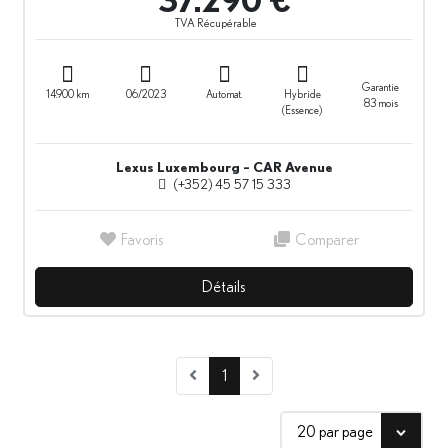
37.290 €
TVA Récupérable
Garantie
14.900 km
06/2023
Automat.
Hybride
83 mois
(Essence)
Lexus Luxembourg – CAR Avenue
(+352) 45 57 15 333
Favoris
Comparer
Détails
Véhicule suivant
1
20 par page