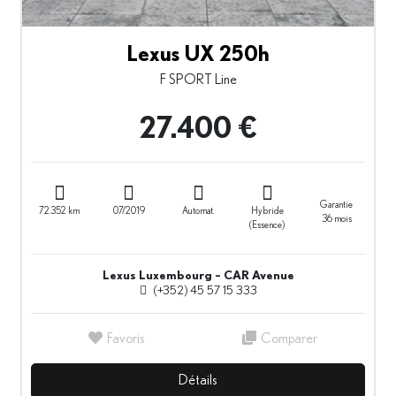
Lexus UX 250h
F SPORT Line
27.400 €
Garantie
72.352 km
07/2019
Automat.
Hybride
36 mois
(Essence)
Lexus Luxembourg – CAR Avenue
(+352) 45 57 15 333
Favoris
Comparer
Détails