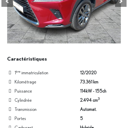
Véhicule précédent
Véhi
Caractéristiques
ère
1
immatriculation
12/2020
Kilométrage
73.361 km
Puissance
114kW - 155ch
3
Cylindrée
2.494 cm
Transmission
Automat.
Portes
5
Carburant
Hybride