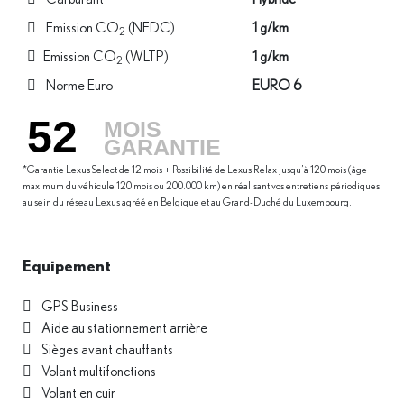
Emission CO
(NEDC)
1 g/km
2
Emission CO
(WLTP)
1 g/km
2
Norme Euro
EURO 6
52
MOIS
GARANTIE
*Garantie Lexus Select de 12 mois + Possibilité de Lexus Relax jusqu’à 120 mois (âge
maximum du véhicule 120 mois ou 200.000 km) en réalisant vos entretiens périodiques
au sein du réseau Lexus agréé en Belgique et au Grand-Duché du Luxembourg.
Equipement
GPS Business
Aide au stationnement arrière
Sièges avant chauffants
Volant multifonctions
Volant en cuir