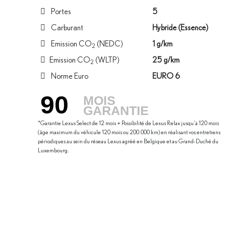
Portes
5
Carburant
Hybride (Essence)
Emission CO
(NEDC)
1 g/km
2
Emission CO
(WLTP)
25 g/km
2
Norme Euro
EURO 6
90
MOIS
GARANTIE
*Garantie Lexus Select de 12 mois + Possibilité de Lexus Relax jusqu’à 120 mois
(âge maximum du véhicule 120 mois ou 200.000 km) en réalisant vos entretiens
périodiques au sein du réseau Lexus agréé en Belgique et au Grand-Duché du
Luxembourg.