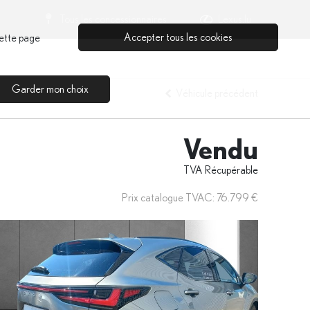
Tous les concessionnaires
Lexus.lu
Accepter tous les cookies
cette page
Garder mon choix
Véhicule précédent
Vendu
TVA Récupérable
Prix catalogue TVAC: 76.799 €