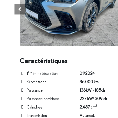
Véhicule précédent
Caractéristiques
ère
1
immatriculation
01/2024
Kilométrage
36.000 km
Puissance
136kW - 185ch
Puissance combinée
227 kW/ 309 ch
3
Cylindrée
2.487 cm
Transmission
Automat.