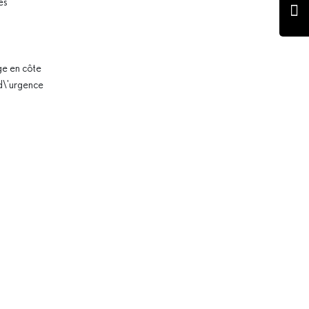
es
e en côte
d\'urgence