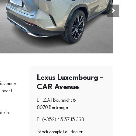
Véhicule sui
Lexus Luxembourg –
/distance
CAR Avenue
 avant
Z.A.I Bourmicht 6
8070 Bertrange
de la
(+352) 45 57 15 333
Stock complet du dealer