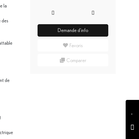
e la
 des
Demande d'info
attable
Favoris
Comparer
nt de
t
ctrique