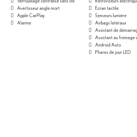
Verrouillage centralisé sans clé
Rétroviseurs électriqu
Avertisseur angle mort
Ecran tactile
Apple CarPlay
Senseurs lumière
Alarme
Airbags latéraux
Assistant de démarrag
Assistant au freinage 
Android Auto
Phares de jour LED